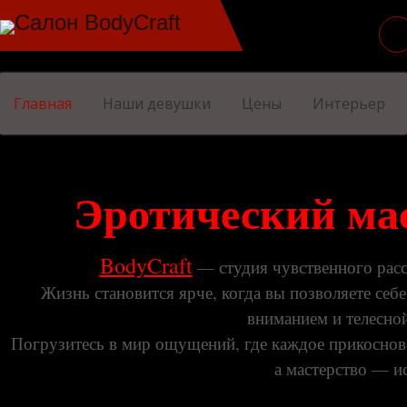
Салон BodyCraft
Главная
Наши девушки
Цены
Интерьер
Эротический ма
BodyCraft
— студия чувственного рассл
Жизнь становится ярче, когда вы позволяете се
вниманием и телесно
Погрузитесь в мир ощущений, где каждое прикоснове
а мастерство — и