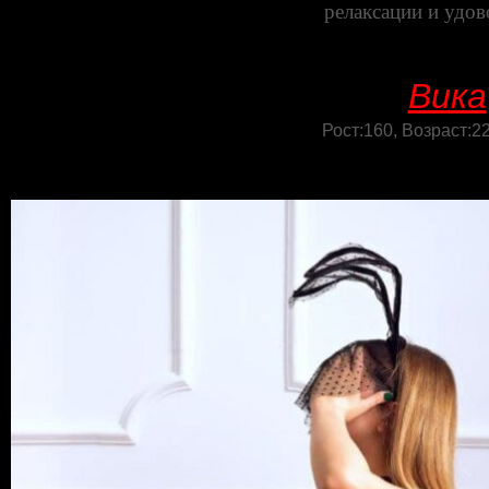
релаксации и удов
Вика
Рост:160, Возраст:22