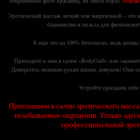
откровенное фото красавиц, их секси образ.
Никако
Эротический массаж легкий или энергичный – это в
блаженства и польза для физическог
А еще это на 100% безопасно, ведь релак
Приходите к нам в салон «BodyCraft» или закажи
Доверьтесь нежным рукам наших девушек! Они по
Устройте праздник себе 
Приглашаем в салон эротического масса
незабываемые ощущения. Только здес
профессиональный эрот